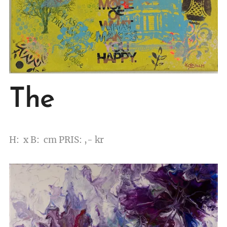
The
H: x B: cm
PRIS: ,- kr