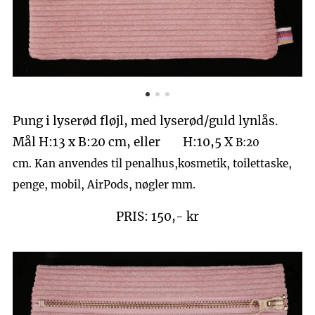
Pung i lyserød fløjl, med lyserød/guld lynlås.
Mål H:13 x B:20 cm, eller H:10,5 X
B:20
cm.
Kan anvendes til penalhus,kosmetik, toilettaske,
penge, mobil, AirPods, nøgler mm.
PRIS: 150,- kr